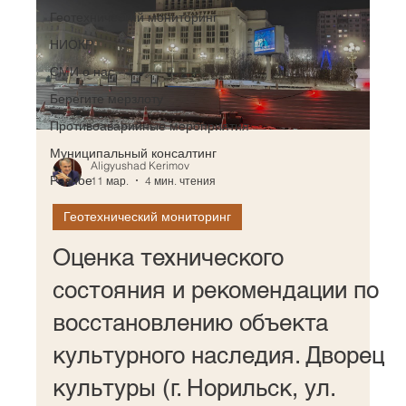
Геотехнический мониторинг
НИОКР
СМИ о нас
Берегите мерзлоту
Противоаварийные мероприятия
Муниципальный консалтинг
Aligyushad Kerimov
Разное
11 мар.
4 мин. чтения
Геотехнический мониторинг
Оценка технического
состояния и рекомендации по
восстановлению объекта
культурного наследия. Дворец
культуры (г. Норильск, ул.