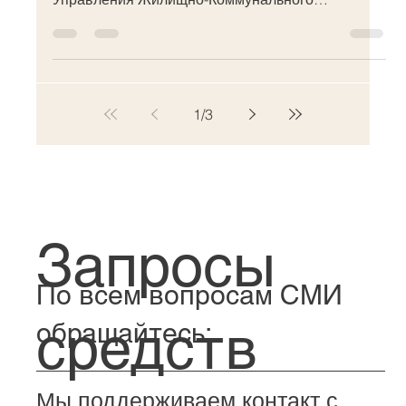
В 2008 году было проведено успешное
устранение аварийности левого крыла здания
Управления Жилищно-Коммунального
Хозяйства (УЖКХ) на улице...
1
/
3
Запросы
По всем вопросам СМИ
обращайтесь: