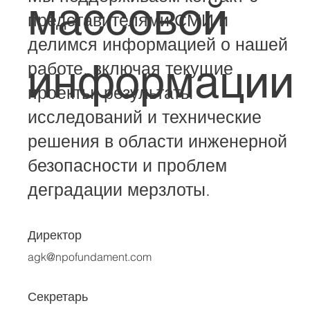
средств
Мы поддерживаем контакт с
массовой
представителями СМИ и
делимся информацией о нашей
информации
работе, включая текущие
проекты, результаты
исследований и технические
решения в области инженерной
безопасности и проблем
деградации мерзлоты.
Директор