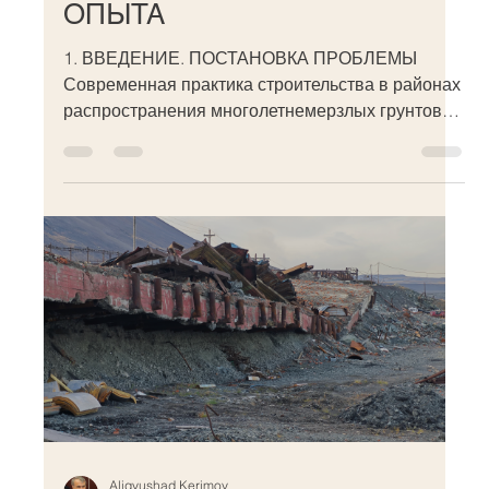
ОПЫТА
1. ВВЕДЕНИЕ. ПОСТАНОВКА ПРОБЛЕМЫ
Современная практика строительства в районах
распространения многолетнемерзлых грунтов
(ММГ) столкнулась с системным кризисом при
освоении ранее застроенных территорий. Речь
идёт о селитебных зонах, где
эксплуатировавшиеся в течение десятилетий
здания признаны аварийными и подлежат сносу
по причине растепления мерзлоты и утраты
несущей способности свайных фундаментов.
Ключевой парадокс: на месте техногенно
нарушенных грунтов, непригодных для д
Aligyushad Kerimov