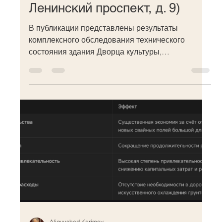
Ленинский проспект, д. 9)
В публикации представлены результаты
комплексного обследования технического
состояния здания Дворца культуры,
расположенного в г. Норильске. Объект является
памятником архитектуры регионального
значения и объектом культурного наследия, что
накладывает особые требования к подходам к
его реставрации и ремонту. Проведенные
инженерно-геологические и геофизические
исследования выявили значительные
деформации несущих конструкций здания,
обусловленные оттаиванием
многолетнемерзлых г
Aligyushad Kerimov