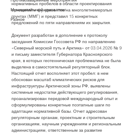
нормативных пробелов в области проектирования 
Муниципальный консалтинг
оснований и фундаментов на многолетнемерзлых 
грунтах (ММГ) и представил 15 конкретных 
Разное
предложений по пяти направлениям их закрытия. 
Документ разработан в дополнение к протоколу 
заседания Комиссии Госсовета РФ по направлению 
«Северный морской путь и Арктика» от 03.04.2026 № 9 
и письму заместителя Губернатора Красноярского 
края, в которых геотехническая проблематика не была 
выделена в самостоятельный регуляторный блок. 
Настоящий отчет восполняет этот пробел: в нем 
обоснован масштаб климатических рисков для 
инфраструктуры Арктической зоны РФ, выявлены 
системные недостатки действующего регулирования, 
проанализирован передовой международный опыт и 
сформулированы конкретные поэтапные шаги по 
адаптации нормативной базы. Отчет адресован 
регуляторным органам, проектным и строительным 
организациям, научным учреждениям и региональным 
администрациям, ответственным за развитие 