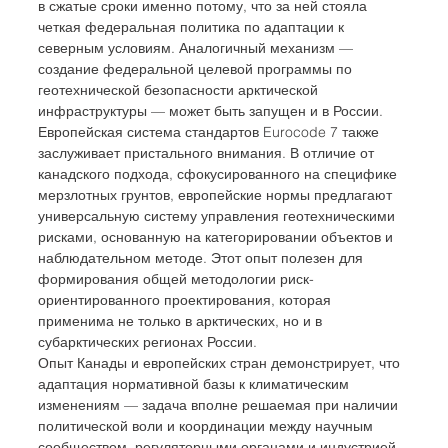
в сжатые сроки именно потому, что за ней стояла 
четкая федеральная политика по адаптации к 
северным условиям. Аналогичный механизм — 
создание федеральной целевой программы по 
геотехнической безопасности арктической 
инфраструктуры — может быть запущен и в России.
Европейская система стандартов Eurocode 7 также 
заслуживает пристального внимания. В отличие от 
канадского подхода, сфокусированного на специфике 
мерзлотных грунтов, европейские нормы предлагают 
универсальную систему управления геотехническими 
рисками, основанную на категорировании объектов и 
наблюдательном методе. Этот опыт полезен для 
формирования общей методологии риск-
ориентированного проектирования, которая 
применима не только в арктических, но и в 
субарктических регионах России.
Опыт Канады и европейских стран демонстрирует, что 
адаптация нормативной базы к климатическим 
изменениям — задача вполне решаемая при наличии 
политической воли и координации между научным 
сообществом, регуляторными органами и индустрией. 