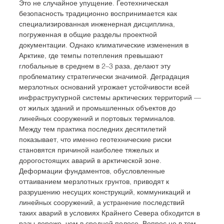
Это не случайное упущение. Геотехническая 
безопасность традиционно воспринимается как 
специализированная инженерная дисциплина, 
погруженная в общие разделы проектной 
документации. Однако климатические изменения в 
Арктике, где темпы потепления превышают 
глобальные в среднем в 2–3 раза, делают эту 
проблематику стратегически значимой. Деградация 
мерзлотных оснований угрожает устойчивости всей 
инфраструктурной системы арктических территорий — 
от жилых зданий и промышленных объектов до 
линейных сооружений и портовых терминалов.
Между тем практика последних десятилетий 
показывает, что именно геотехнические риски 
становятся причиной наиболее тяжелых и 
дорогостоящих аварий в арктической зоне. 
Деформации фундаментов, обусловленные 
оттаиванием мерзлотных грунтов, приводят к 
разрушению несущих конструкций, коммуникаций и 
линейных сооружений, а устранение последствий 
таких аварий в условиях Крайнего Севера обходится в 
разы дороже, чем в средней полосе. Вопрос не в том, 