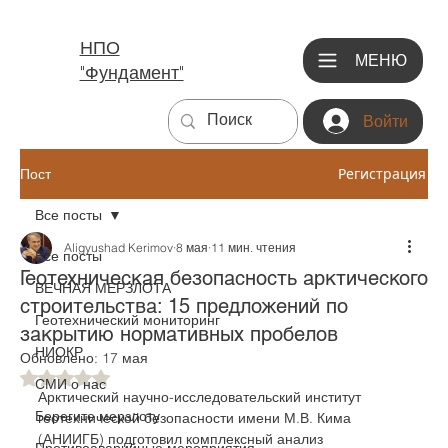
НПО
МЕНЮ
"Фундамент"
Войти
Регистрация
Пост
Все посты
Aligyushad Kerimov
8 мая
11 мин. чтения
Все посты
Геотехническая безопасность арктического
ВЕЧНАЯ МЕРЗЛОТА
строительства: 15 предложений по
Геотехнический мониторинг
закрытию нормативных пробелов
НИОКР
Обновлено:
17 мая
Оценка: не число из 5 звезд.
СМИ о нас
Арктический научно-исследовательский институт 
Берегите мерзлоту
геотехнической безопасности имени М.В. Кима 
(АНИИГБ) подготовил комплексный анализ 
Противоаварийные мероприятия