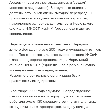
Академии (сам он стал академиком, и "создал" 
множество академиков). В результате активной 
деятельности, были очень "выгодно" перепроданы 
практически все научно-технические наработки, 
накопленные за период деятельности Норильского 
филиала НИИОСП им.Н.М.Герсеванова и других 
специалистов.
Первое десятилетие нынешнего века. Передача 
жилого фонда в начале 2001 году в муниципалитет, как 
есть! Позже, прекратили свое существование УНСоФ 
(главная надзорная организация) и Норильский 
филиал НИООСПа (единственное в регионе научно-
исследовательское подразделение)...
Ремонтно-строительные организации были 
практически ликвидированы.
В сентябре 2009 года случилось непредвиденное — 
шестиэтажный основной корпус, где на тот момент 
работали около 130 специалистов института, а также 
сотрудники фирм–арендаторов, за одну ночь дал 