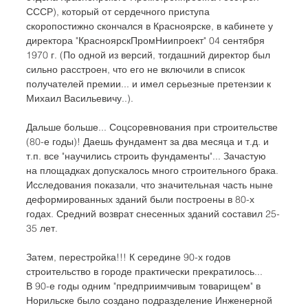
СССР), который от сердечного приступа 
скоропостижно скончался в Красноярске, в кабинете у 
директора "КрасноярскПромНиипроект" 04 сентября 
1970 г. (По одной из версий, тогдашний директор был 
сильно расстроен, что его не включили в список 
получателей премии... и имел серьезные претензии к 
Михаил Васильевичу..).
Дальше больше... Соцсоревнования при строительстве 
(80-е годы)! Даешь фундамент за два месяца и т.д. и 
т.п. все "научились строить фундаменты"... Зачастую 
на площадках допускалось много строительного брака. 
Исследования показали, что значительная часть ныне 
деформированных зданий были построены в 80-х 
годах. Средний возврат снесенных зданий составил 25-
35 лет.
Затем, перестройка!!! К середине 90-х годов 
строительство в городе практически прекратилось...
В 90-е годы одним "предприимчивым товарищем" в 
Норильске было создано подразделение Инженерной 