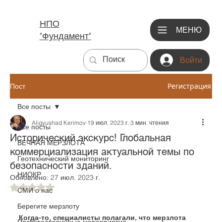
НПО
МЕНЮ
"Фундамент"
Войти
Регистрация
Пост
Все посты
Aligyushad Kerimov
19 июл. 2023 г.
3 мин. чтения
Все посты
Исторический экскурс! Глобальная
ВЕЧНАЯ МЕРЗЛОТА
коммерциализация актуальной темы по
Геотехнический мониторинг
безопасности зданий.
НИОКР
Обновлено:
27 июл. 2023 г.
Оценка: не число из 5 звезд.
СМИ о нас
Берегите мерзлоту
Когда-то, специалисты полагали, что мерзлота 
Противоаварийные мероприятия