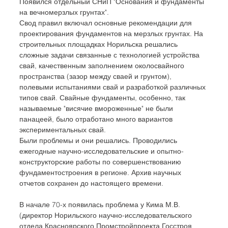
Появился отдельный СНиП "Основания и фундаменты 
на вечномерзлых грунтах".
Свод правил включал основные рекомендации для 
проектирования фундаментов на мерзлых грунтах. На 
строительных площадках Норильска решались 
сложные задачи связанные с технологией устройства 
свай, качественным заполнением околосвайного 
пространства (зазор между сваей и грунтом), 
полевыми испытаниями свай и разработкой различных 
типов свай. Свайные фундаменты, особенно, так 
называемые "висячие вмороженные" не были 
панацеей, было отработано много вариантов 
экспериментальных свай.
Были проблемы и они решались. Проводились 
ежегодные научно-исследовательские и опытно-
конструкторские работы по совершенствованию 
фундаментостроения в регионе. Архив научных 
отчетов сохранен до настоящего времени.
В начале 70-х появилась проблема у Кима М.В. 
(директор Норильского научно-исследовательского 
отдела Красноярского Промстройпроекта Госстроя 