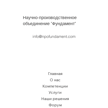
фундаментов при климатических
изменениях: теплоперенос жидкими
осадками в мерзлые грунты и
приоритет регулирования
Научно-производственное
поверхностного водостока
объединение "Фундамент"
info@npofundament.com
Главная
О нас
Компетенции
Услуги
Наши решения
Форум