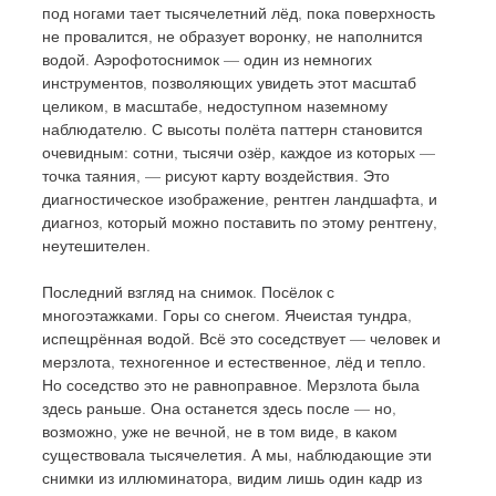
под ногами тает тысячелетний лёд, пока поверхность 
не провалится, не образует воронку, не наполнится 
водой. Аэрофотоснимок — один из немногих 
инструментов, позволяющих увидеть этот масштаб 
целиком, в масштабе, недоступном наземному 
наблюдателю. С высоты полёта паттерн становится 
очевидным: сотни, тысячи озёр, каждое из которых — 
точка таяния, — рисуют карту воздействия. Это 
диагностическое изображение, рентген ландшафта, и 
диагноз, который можно поставить по этому рентгену, 
неутешителен.
Последний взгляд на снимок. Посёлок с 
многоэтажками. Горы со снегом. Ячеистая тундра, 
испещрённая водой. Всё это соседствует — человек и 
мерзлота, техногенное и естественное, лёд и тепло. 
Но соседство это не равноправное. Мерзлота была 
здесь раньше. Она останется здесь после — но, 
возможно, уже не вечной, не в том виде, в каком 
существовала тысячелетия. А мы, наблюдающие эти 
снимки из иллюминатора, видим лишь один кадр из 