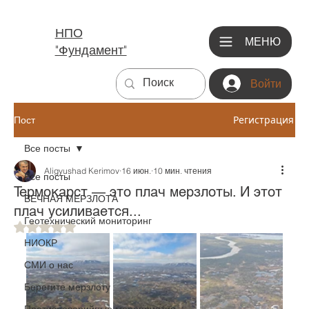
НПО
МЕНЮ
"Фундамент"
Войти
Регистрация
Пост
Все посты
Aligyushad Kerimov
16 июн.
10 мин. чтения
Все посты
Термокарст — это плач мерзлоты. И этот
ВЕЧНАЯ МЕРЗЛОТА
плач усиливается...
Геотехнический мониторинг
Оценка: не число из 5 звезд.
НИОКР
СМИ о нас
Берегите мерзлоту
Противоаварийные мероприятия