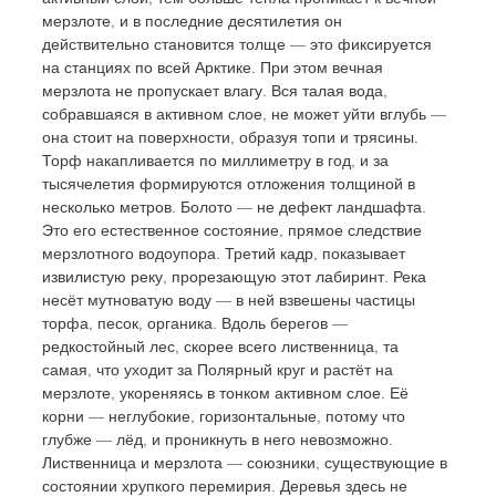
мерзлоте, и в последние десятилетия он 
действительно становится толще — это фиксируется 
на станциях по всей Арктике. При этом вечная 
мерзлота не пропускает влагу. Вся талая вода, 
собравшаяся в активном слое, не может уйти вглубь — 
она стоит на поверхности, образуя топи и трясины. 
Торф накапливается по миллиметру в год, и за 
тысячелетия формируются отложения толщиной в 
несколько метров. Болото — не дефект ландшафта. 
Это его естественное состояние, прямое следствие 
мерзлотного водоупора. Третий кадр, показывает 
извилистую реку, прорезающую этот лабиринт. Река 
несёт мутноватую воду — в ней взвешены частицы 
торфа, песок, органика. Вдоль берегов — 
редкостойный лес, скорее всего лиственница, та 
самая, что уходит за Полярный круг и растёт на 
мерзлоте, укореняясь в тонком активном слое. Её 
корни — неглубокие, горизонтальные, потому что 
глубже — лёд, и проникнуть в него невозможно. 
Лиственница и мерзлота — союзники, существующие в 
состоянии хрупкого перемирия. Деревья здесь не 