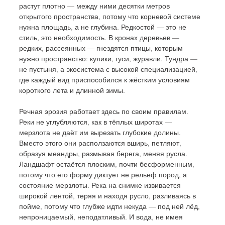
растут плотно — между ними десятки метров 
открытого пространства, потому что корневой системе 
нужна площадь, а не глубина. Редкостой — это не 
стиль, это необходимость. В кронах деревьев — 
редких, рассеянных — гнездятся птицы, которым 
нужно пространство: кулики, гуси, журавли. Тундра — 
не пустыня, а экосистема с высокой специализацией, 
где каждый вид приспособился к жёстким условиям 
короткого лета и длинной зимы.
Речная эрозия работает здесь по своим правилам. 
Реки не углубляются, как в тёплых широтах — 
мерзлота не даёт им вырезать глубокие долины. 
Вместо этого они расползаются вширь, петляют, 
образуя меандры, размывая берега, меняя русла. 
Ландшафт остаётся плоским, почти бесформенным, 
потому что его форму диктует не рельеф пород, а 
состояние мерзлоты. Река на снимке извивается 
широкой лентой, теряя и находя русло, разливаясь в 
пойме, потому что глубже идти некуда — под ней лёд, 
непроницаемый, неподатливый. И вода, не имея 