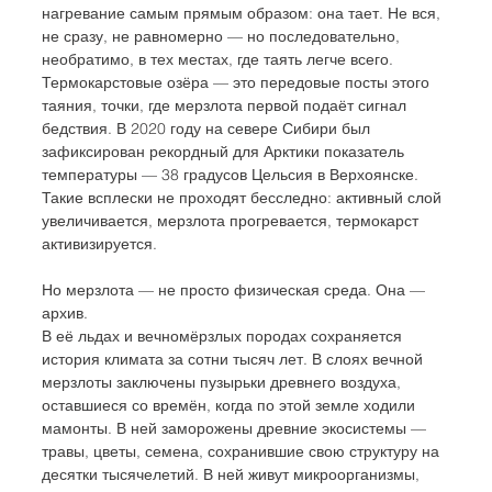
нагревание самым прямым образом: она тает. Не вся, 
не сразу, не равномерно — но последовательно, 
необратимо, в тех местах, где таять легче всего. 
Термокарстовые озёра — это передовые посты этого 
таяния, точки, где мерзлота первой подаёт сигнал 
бедствия. В 2020 году на севере Сибири был 
зафиксирован рекордный для Арктики показатель 
температуры — 38 градусов Цельсия в Верхоянске. 
Такие всплески не проходят бесследно: активный слой 
увеличивается, мерзлота прогревается, термокарст 
активизируется.
Но мерзлота — не просто физическая среда. Она — 
архив. 
В её льдах и вечномёрзлых породах сохраняется 
история климата за сотни тысяч лет. В слоях вечной 
мерзлоты заключены пузырьки древнего воздуха, 
оставшиеся со времён, когда по этой земле ходили 
мамонты. В ней заморожены древние экосистемы — 
травы, цветы, семена, сохранившие свою структуру на 
десятки тысячелетий. В ней живут микроорганизмы, 