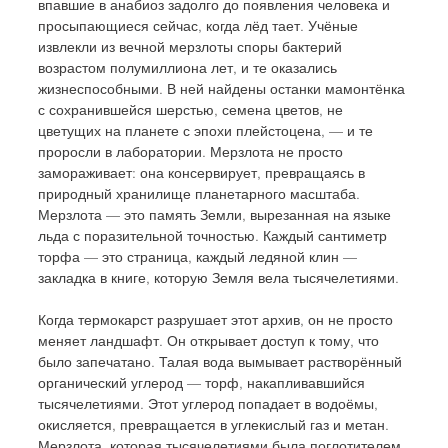
впавшие в анабиоз задолго до появления человека и 
просыпающиеся сейчас, когда лёд тает. Учёные 
извлекли из вечной мерзлоты споры бактерий 
возрастом полумиллиона лет, и те оказались 
жизнеспособными. В ней найдены останки мамонтёнка 
с сохранившейся шерстью, семена цветов, не 
цветущих на планете с эпохи плейстоцена, — и те 
проросли в лаборатории. Мерзлота не просто 
замораживает: она консервирует, превращаясь в 
природный хранилище планетарного масштаба. 
Мерзлота — это память Земли, вырезанная на языке 
льда с поразительной точностью. Каждый сантиметр 
торфа — это страница, каждый ледяной клин — 
закладка в книге, которую Земля вела тысячелетиями.
Когда термокарст разрушает этот архив, он не просто 
меняет ландшафт. Он открывает доступ к тому, что 
было запечатано. Талая вода вымывает растворённый 
органический углерод — торф, накапливавшийся 
тысячелетиями. Этот углерод попадает в водоёмы, 
окисляется, превращается в углекислый газ и метан. 
Мерзлота, которая тысячелетиями была поглотителем 