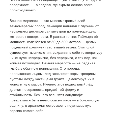
поверхность — в подпол, где скрыта основа всего 
происходящего. 
Вечная мерзлота — это многометровый слой 
вечномёрзлых пород, лежащий начиная с глубины от 
нескольких десятков сантиметров до полутора-двух 
метров от поверхности. В разных точках Таймыра её 
мощность колеблется от 50 до 500 метров — целый 
подземный континент застывшей земли. Этот слой 
существует тысячелетия, сохраняя в себе температуру 
ниже нуля непрерывно, без перерыва, с тех пор, как 
климат похолодал. Вечная мерзлота — не ледяная 
глыба в обычном понимании. Это порода, 
пропитанная льдом: лед заполняет поры, трещины, 
пустоты между частицами грунта, цементируя их в 
монолитную массу. Именно этот подпольный лёд 
держит поверхность, придаёт ей форму и 
стабильность. Без него весь этот ландшафт 
превратился бы в нечто совсем иное — в болотистую 
равнину, в архипелаг островков, в неузнаваемую 
версию самого себя.