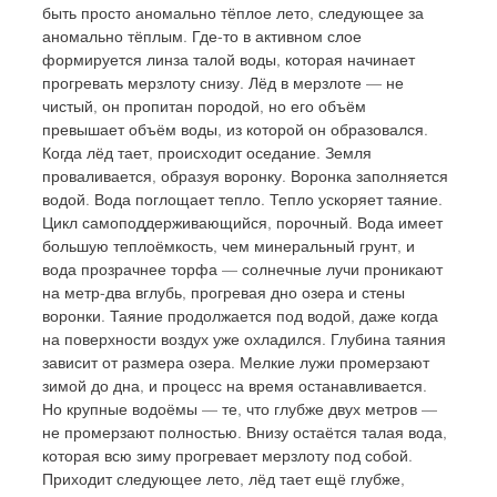
быть просто аномально тёплое лето, следующее за 
аномально тёплым. Где-то в активном слое 
формируется линза талой воды, которая начинает 
прогревать мерзлоту снизу. Лёд в мерзлоте — не 
чистый, он пропитан породой, но его объём 
превышает объём воды, из которой он образовался. 
Когда лёд тает, происходит оседание. Земля 
проваливается, образуя воронку. Воронка заполняется 
водой. Вода поглощает тепло. Тепло ускоряет таяние. 
Цикл самоподдерживающийся, порочный. Вода имеет 
большую теплоёмкость, чем минеральный грунт, и 
вода прозрачнее торфа — солнечные лучи проникают 
на метр-два вглубь, прогревая дно озера и стены 
воронки. Таяние продолжается под водой, даже когда 
на поверхности воздух уже охладился. Глубина таяния 
зависит от размера озера. Мелкие лужи промерзают 
зимой до дна, и процесс на время останавливается. 
Но крупные водоёмы — те, что глубже двух метров — 
не промерзают полностью. Внизу остаётся талая вода, 
которая всю зиму прогревает мерзлоту под собой. 
Приходит следующее лето, лёд тает ещё глубже, 