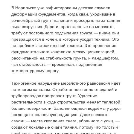
В Норильске уже зафиксированы десятки случаев 
деформации фундаментов, когда сваи, уходившие в 
вечномёрзлый грунт, начинали проседать из-за таяния 
льда вокруг них. Дороги, проложенные на мерзлоте, 
требуют постоянного подсыпания грунта — иначе они 
превращаются в колеи, в которые уходит техника. Это 
не проблемы строительной техники. Это проявление 
фундаментального конфликта между цивилизацией, 
рассчитанной на стабильность грунта, и ландшафтом, 
чья стабильность — временная, подчинённая 
температурному порогу.
Техногенное нарушение мерзлотного равновесия идёт 
по многим каналам. Отработанное тепло от зданий и 
трубопроводов прогревает грунт. Удаление 
растительности в ходе строительства меняет тепловой 
баланс поверхности. Заполняющиеся водоёмы у дорог 
поглощают солнечную радиацию. Даже снежные 
свалки — места скопления снега, убранного с улиц, — 
создают локальные очаги таяния, потому что толстый 
слой снега изолирует мерзлоту от зимнего холода, и 