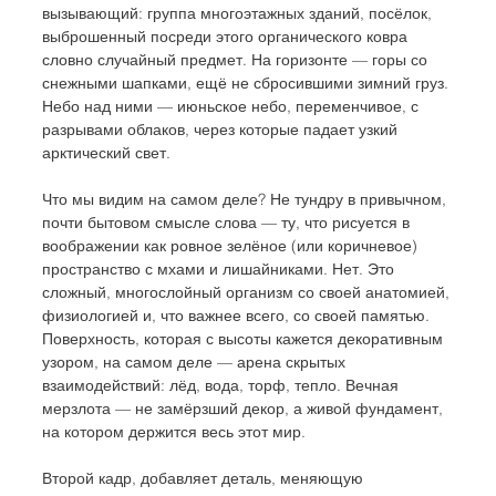
вызывающий: группа многоэтажных зданий, посёлок, 
выброшенный посреди этого органического ковра 
словно случайный предмет. На горизонте — горы со 
снежными шапками, ещё не сбросившими зимний груз. 
Небо над ними — июньское небо, переменчивое, с 
разрывами облаков, через которые падает узкий 
арктический свет.
Что мы видим на самом деле? Не тундру в привычном, 
почти бытовом смысле слова — ту, что рисуется в 
воображении как ровное зелёное (или коричневое) 
пространство с мхами и лишайниками. Нет. Это 
сложный, многослойный организм со своей анатомией, 
физиологией и, что важнее всего, со своей памятью. 
Поверхность, которая с высоты кажется декоративным 
узором, на самом деле — арена скрытых 
взаимодействий: лёд, вода, торф, тепло. Вечная 
мерзлота — не замёрзший декор, а живой фундамент, 
на котором держится весь этот мир.
Второй кадр, добавляет деталь, меняющую 