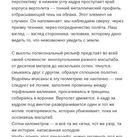
перспективу: в нижнем углу кадра проступает край 
корпуса вертолета — тонкий металлический профиль, 
отбрасывающий тень на облака. Этот элемент не 
случаен. Он напоминает: мы наблюдаем сверху, через 
призму техники, через посредничество полёта. Наш 
взгляд — взгляд сторонника, человека, которому дано 
видеть то, что невозможно увидеть с земли. 
С высоты полигональный рельеф предстаёт во всей 
своей сложности: многоугольники разного масштаба, 
от десятков метров до нескольких сотен, тянутся, 
смыкаясь друг с другом, образуя сплошное полотно. 
Водоёмы вписаны в эту геометрию не хаотично — они 
следуют её логике, заполняя промоины между 
торфяными валиками, просачиваясь в трещины, 
собираясь в воронки. Вертолет движется, и кадр за 
кадром под винтом разворачивается один и тот же 
мотив: повторяемость, которая убаюкивает, пока не 
осознаешь масштаб. 
Сотни километров — и всё та же сетка, тот же узор, та 
же история, написанная холодом.
Чтобы понять этот ландшафт, нужно заглянуть под его 