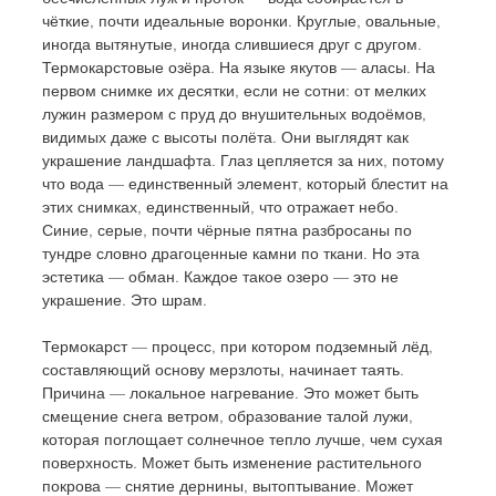
чёткие, почти идеальные воронки. Круглые, овальные, 
иногда вытянутые, иногда слившиеся друг с другом. 
Термокарстовые озёра. На языке якутов — аласы. На 
первом снимке их десятки, если не сотни: от мелких 
лужин размером с пруд до внушительных водоёмов, 
видимых даже с высоты полёта. Они выглядят как 
украшение ландшафта. Глаз цепляется за них, потому 
что вода — единственный элемент, который блестит на 
этих снимках, единственный, что отражает небо. 
Синие, серые, почти чёрные пятна разбросаны по 
тундре словно драгоценные камни по ткани. Но эта 
эстетика — обман. Каждое такое озеро — это не 
украшение. Это шрам.
Термокарст — процесс, при котором подземный лёд, 
составляющий основу мерзлоты, начинает таять. 
Причина — локальное нагревание. Это может быть 
смещение снега ветром, образование талой лужи, 
которая поглощает солнечное тепло лучше, чем сухая 
поверхность. Может быть изменение растительного 
покрова — снятие дернины, вытоптывание. Может 