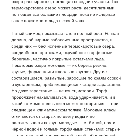
озеро расширяется, поглощая соседние участки. Так 
термокарстовое озеро может расти десятилетиями, 
поглощая всё большие площади, пока не исчерпает 
запас подземного льда в своей чаше.
Пятый снимок, показывает это в полный рост. Речная 
долина, обширные заболоченные пространства, и 
среди них — бесчисленные термокарстовые озёра, 
соединённые протоками, окружённые торфяными 
берегами, частично покрытые остатками льда. 
Некоторые озёра молодые — их берега резкие, 
крутые, форма почти идеально круглая. Другие — 
состарившиеся, размытые, заросшие по краям осокой 
и кустарником, приближающиеся к стадии зарастания. 
Но даже зарастание — не конец истории. Торф 
продолжает накапливаться, вода удерживается, и в 
какой-то момент весь цикл может повториться — при 
следующем климатическом толчке. Молодые аласы 
отличаются от старых по цвету воды и по 
растительности вокруг: молодые — с тёмной, почти 
чёрной водой и голыми торфяными стенками; старые 
— с мутноватой, коричневатой водой, обогащённой 