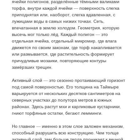
ячейки полигонов, разделённые тёмными валиками 
торфа, внутри каждой ячейки — поверхность слегка 
приподнятая или, наоборот, слегка вдавленная, с 
лужицами воды в самых низких точках. Сеть, 
впечатанная в землю холодом. Геометрия, которую 
высечь мог только лёд. Каждый полигон — это 
отдельная ячейка, отдельный микромир, где влага 
движется по своим законам, где торф накапливается 
или размывается, где растительность формирует 
причудливые мозаики, повторяющие контуры 
замёрзших трещин.
Активный слой — это сезонно протаивающий горизонт 
под самой поверхностью. Его толщина на Таймыре 
варьируется от нескольких десятков сантиметров на 
северных участках до полутора метров в южных 
районах. Здесь растут мхи и карликовые кустарники, 
гниют торфяные остатки, бегают лемминги. 
Но главное — именно в этом слое заложен механизм, 
способный разрушить всю конструкцию. Чем толще 
активный слой, тем больше тепла проникает к вечной 