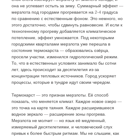
она не успевает остыть за зиму. Суммарный эффект — 
мерзлота под городами прогревается на 2-4 градуса 
по сравнению с естественным фоном. Это немного, но 
этого достаточно, чтобы сдвинуть равновесие. И если к 
техногенному прогреву добавляется климатическое 
потепление, эффект умножается. Под некоторыми 
городскими кварталами мерзлота уже перешла в 
состояние термокарста — образовались озёрца, 
просели участки, изменился гидрологический режим. 
То, что в естественных условиях занимало бы сотни 
лет, здесь происходит за десятилетия из-за 
концентрации тепловых источников. Город ускоряет 
процессы, которые в тундре идут своим чередом.
Термокарст — это признак мерзлоты. Её способ 
показать, что меняется климат. Каждое новое озеро — 
это точка на карте таяния. Каждое расширившееся 
водное зеркало — расширение зоны прогрева. 
Мерзлота не молчит — но язык её медленный, 
измеряемый десятилетиями, и человеческий слух 
привык к более быстрым ритмам. Мы не слышим, как 