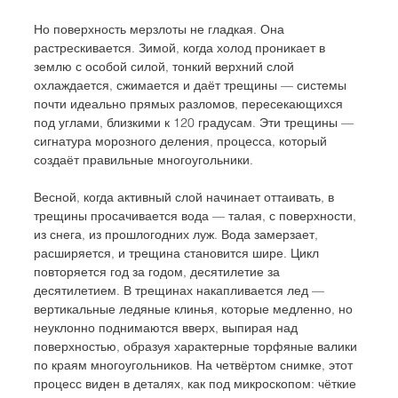
Но поверхность мерзлоты не гладкая. Она 
растрескивается. Зимой, когда холод проникает в 
землю с особой силой, тонкий верхний слой 
охлаждается, сжимается и даёт трещины — системы 
почти идеально прямых разломов, пересекающихся 
под углами, близкими к 120 градусам. Эти трещины — 
сигнатура морозного деления, процесса, который 
создаёт правильные многоугольники. 
Весной, когда активный слой начинает оттаивать, в 
трещины просачивается вода — талая, с поверхности, 
из снега, из прошлогодних луж. Вода замерзает, 
расширяется, и трещина становится шире. Цикл 
повторяется год за годом, десятилетие за 
десятилетием. В трещинах накапливается лед — 
вертикальные ледяные клинья, которые медленно, но 
неуклонно поднимаются вверх, выпирая над 
поверхностью, образуя характерные торфяные валики 
по краям многоугольников. На четвёртом снимке, этот 
процесс виден в деталях, как под микроскопом: чёткие 