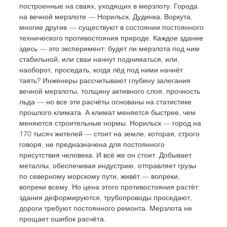
построенные на сваях, уходящих в мерзлоту. Города 
на вечной мерзлоте — Норильск, Дудинка, Воркута, 
многие другие — существуют в состоянии постоянного 
технического противостояния природе. Каждое здание 
здесь — это эксперимент: будет ли мерзлота под ним 
стабильной, или сваи начнут подниматься, или, 
наоборот, проседать, когда лёд под ними начнёт 
таять? Инженеры рассчитывают глубину залегания 
вечной мерзлоты, толщину активного слоя, прочность 
льда — но все эти расчёты основаны на статистике 
прошлого климата. А климат меняется быстрее, чем 
меняются строительные нормы. Норильск — город на 
170 тысяч жителей — стоит на земле, которая, строго 
говоря, не предназначена для постоянного 
присутствия человека. И всё же он стоит. Добывает 
металлы, обеспечивая индустрию, отправляет грузы 
по северному морскому пути, живёт — вопреки, 
вопреки всему. Но цена этого противостояния растёт: 
здания деформируются, трубопроводы проседают, 
дороги требуют постоянного ремонта. Мерзлота не 
прощает ошибок расчёта.