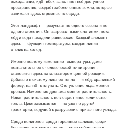
выхода вниз, идёт вбок, заполняет всё доступное 
пространство, создаёт заболоченные земли, которые 
занимают здесь огромные площади.
Этот ландшафт — результат не одного сезона и не 
одного столетия. Он вызревал тысячелетиями, пока 
лёд и вода находили равновесие. Каждый элемент 
здесь — функция температуры, каждая линия — 
отклик на холод. 
Именно поэтому изменение температуры, даже 
незначительное с человеческой точки зрения, 
становится здесь катализатором цепной реакции. 
Добавьте в систему лишнее тепло — и лёд, хранивший 
форму, начнёт отступать. Отступление льда меняет 
дренаж. Изменение дренажа меняет растительность. 
Новая растительность поглощает иное количество 
тепла. Цикл замыкается — но уже по другой 
траектории, ведущей к разрушению привычного уклада.
Среди полигонов, среди торфяных валиков, среди 
бесчисленных луж и проток — вода собирается в 