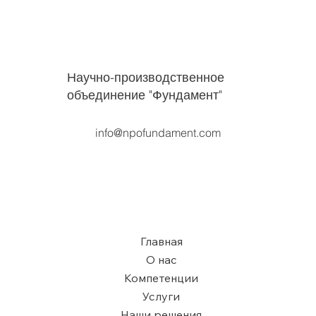
Критичный фактор устойчивости
фундаментов при климатических
изменениях: теплоперенос жидкими
осадками в мерзлые грунты и
приоритет регулирования
Научно-производственное
поверхностного водостока
объединение "Фундамент"
info@npofundament.com
Главная
О нас
Компетенции
Услуги
Наши решения