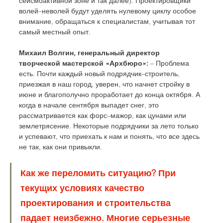
сейсмоактивной зоне и так далее). Проектировщики 
волей–неволей будут уделять нулевому циклу особое 
внимание, обращаться к специалистам, учитывая тот 
самый местный опыт. 
Михаил Волгин, генеральный директор 
творческой мастерской «Архбюро»:
 – Проблема 
есть. Почти каждый новый подрядчик–строитель, 
приезжая в наш город, уверен, что начнет стройку в 
июне и благополучно проработает до конца октября. А 
когда в начале сентября выпадет снег, это 
рассматривается как форс–мажор, как цунами или 
землетрясение. Некоторые подрядчики за лето только 
и успевают, что приехать к нам и понять, что все здесь 
не так, как они привыкли. 
Как же переломить ситуацию? При 
текущих условиях качество 
проектирования и строительства 
падает неизбежно. Многие серьезные 