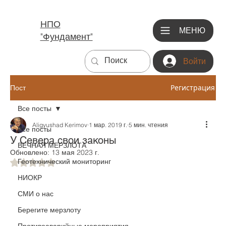
НПО
МЕНЮ
"Фундамент"
Войти
Регистрация
Пост
Все посты
Aligyushad Kerimov
1 мар. 2019 г.
5 мин. чтения
Все посты
У Севера свои законы
ВЕЧНАЯ МЕРЗЛОТА
Обновлено:
13 мая 2023 г.
Геотехнический мониторинг
Оценка: не число из 5 звезд.
НИОКР
СМИ о нас
Берегите мерзлоту
Противоаварийные мероприятия