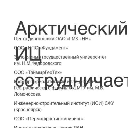
Арктически
Центр диагностики ОАО «ГМК «НН»
ИЦ
ООО «НПО «Фундамент»
Заполярный государственный университет
им. Н.М.Федоровского
сотрудничае
ООО «ТаймырГеоТех»
Кафедра криолитологии и гляциологии
Географического факультета МГУ им. М.В.
Ломоносова
Инженерно-строительный институт (ИСИ) СФУ
(Красноярск)
ООО «Пермафростинжиниринг»
Институт криосферы земли РАН