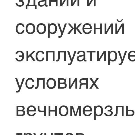
сооружений
эксплуатиру
условиях
вечномерзл