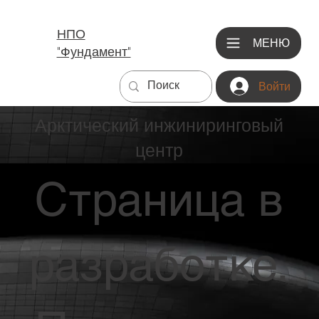
НПО
МЕНЮ
"Фундамент"
Войти
Арктический инжиниринговый
центр
Страница в
разработке.