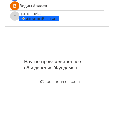
Вадим Авдеев
gorbunovko
gorbunovko
Мерзлотный патруль
Научно-производственное
объединение "Фундамент"
info@npofundament.com