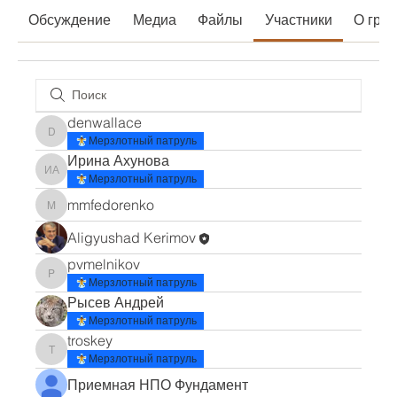
Обсуждение
Медиа
Файлы
Участники
О гру
denwallace
denwallace
Мерзлотный патруль
Ирина Ахунова
Ирина Ахунова
Мерзлотный патруль
mmfedorenko
mmfedorenko
Aligyushad Kerimov
pvmelnikov
pvmelnikov
Мерзлотный патруль
Рысев Андрей
Мерзлотный патруль
troskey
troskey
Мерзлотный патруль
Приемная НПО Фундамент