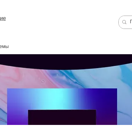
ние
темы