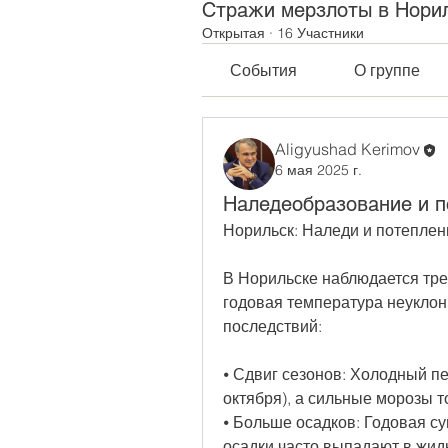
Стражи мерзлоты в Нори
Открытая
·
16 Участники
События
О группе
Aligyushad Kerimov
6 мая 2025 г.
Наледеобразование и п
Норильск: Наледи и потеплен
В Норильске наблюдается трев
годовая температура неуклонн
последствий:
⦁ Сдвиг сезонов: Холодный пе
октября), а сильные морозы т
⦁ Больше осадков: Годовая су
осадки часто выпадают в жид