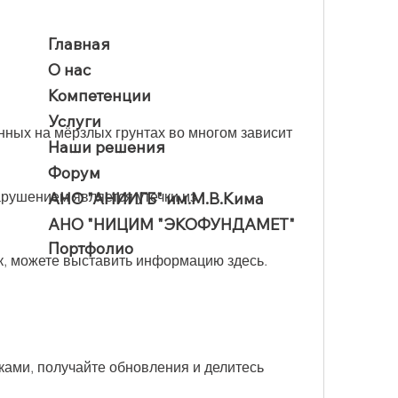
Главная
О нас
Компетенции
Услуги
ных на мёрзлых грунтах во многом зависит 
Наши решения
Форум
ушением является утечки из 
АНО "АНИИГБ" им.М.В.Кима
АНО "НИЦИМ "ЭКОФУНДАМЕТ"
Портфолио
к, можете выставить информацию здесь.
ами, получайте обновления и делитесь 