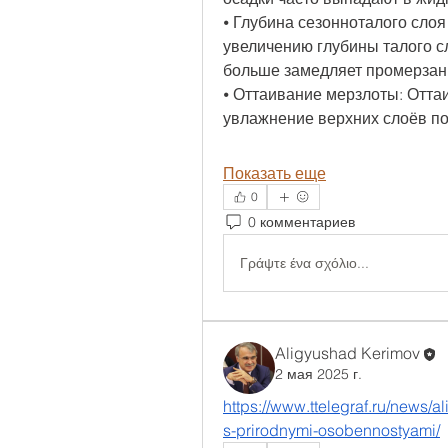
⦁ Глубина сезонноталого слоя
увеличению глубины талого сл
больше замедляет промерзани
⦁ Оттаивание мерзлоты: Отта
увлажнение верхних слоёв по
Показать еще
0
0 комментариев
Γράψτε ένα σχόλιο...
Aligyushad Kerimov
2 мая 2025 г.
https://www.ttelegraf.ru/news/
s-prirodnymi-osobennostyami/