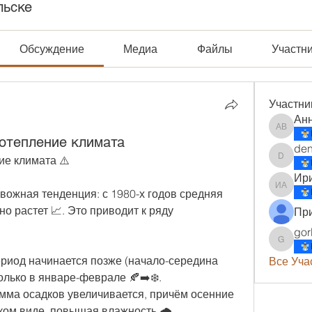
льске
Обсуждение
Медиа
Файлы
Участн
Участни
Анн
Анна В
отепление климата
den
ие климата ⚠️
denwall
Ир
Ирина 
ожная тенденция: с 1980-х годов средняя 
о растет 📈. Это приводит к ряду 
gor
gorbuno
риод начинается позже (начало-середина 
Все Уча
олько в январе-феврале 🍂➡️❄️.
мма осадков увеличивается, причём осенние 
ком виде, повышая влажность 🌧️.