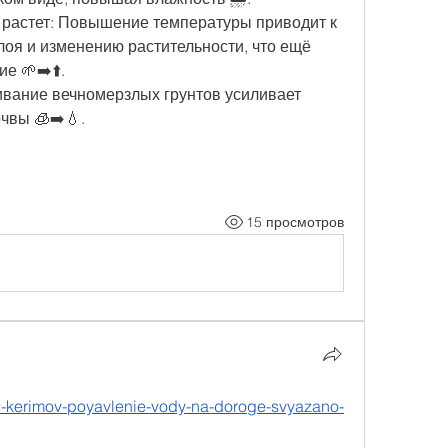
 растет: Повышение температуры приводит к 
оя и изменению растительности, что ещё 
е 🌱➡️⬆️.
ивание вечномерзлых грунтов усиливает 
чвы 🧊➡️💧.
15 просмотров
ali-kerimov-poyavlenie-vody-na-doroge-svyazano-