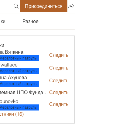
Присоединиться
ики
Разное
ки
а Вяткина
Следить
яткина
Мерзлотный патруль
wallace
Следить
ace
Мерзлотный патруль
ина Ахунова
Следить
Ахунова
Мерзлотный патруль
Приемная НПО Фундамент
Следить
bunovko
Следить
vko
Мерзлотный патруль
стники (16)