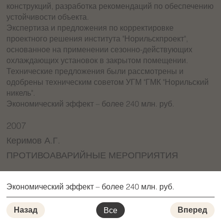
конструкций, разработка рекомендаций по обеспечению
устойчивости объекта.
Экспертиза и предложения по корректировке
проектного решения института "Норильскпроект",
основанное на применении сезонно-действующих
охлаждающих установок в закрытом помещении.
Технические предложения были рассмотрены и
одобрены техническим советом УГМ "ГМК "Норильский
никель".
Экономический эффект – более 240 млн. руб.
2007
Керимов А.Г.
ПРОТИВОАВАРИЙНЫЕ МЕРОПРИЯТИЯ
Экономический эффект – более 240 млн. руб.
Назад
Все
Вперед