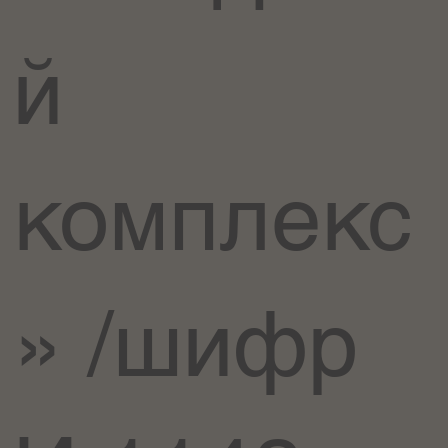
й
комплекс
» /шифр