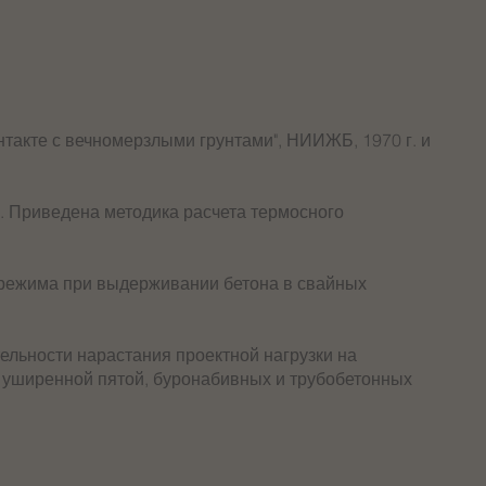
такте с вечномерзлыми грунтами", НИИЖБ, 1970 г. и
. Приведена методика расчета термосного
 режима при выдерживании бетона в свайных
ельности нарастания проектной нагрузки на
с уширенной пятой, буронабивных и трубобетонных