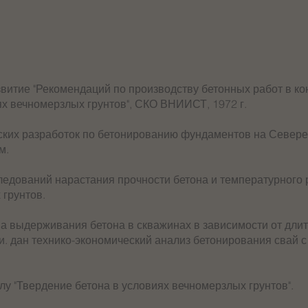
итие "Рекомендаций по производству бетонных работ в кон
ях вечномерзлых грунтов", СКО ВНИИСТ, 1972 г.
еских разработок по бетонированию фундаментов на Севере
ом.
ледований нарастания прочности бетона и температурного
 грунтов.
 выдерживания бетона в скважинах в зависимости от длит
. дан технико-экономический анализ бетонирования свай 
лу "Твердение бетона в условиях вечномерзлых грунтов".