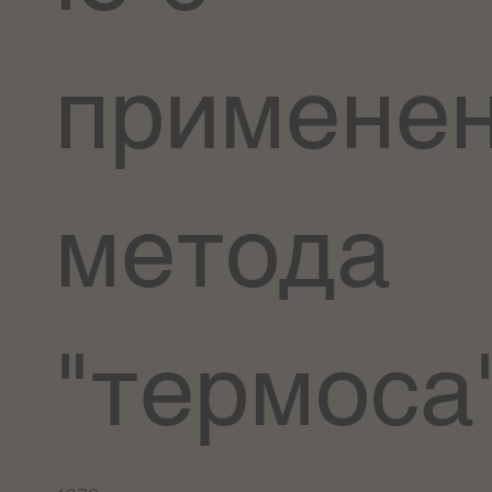
примене
метода
"термоса"