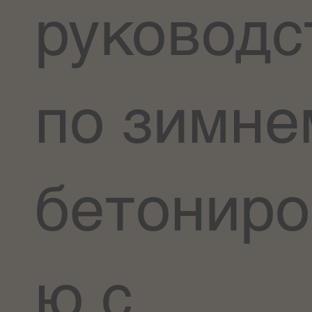
руководс
по зимне
бетониро
ю с