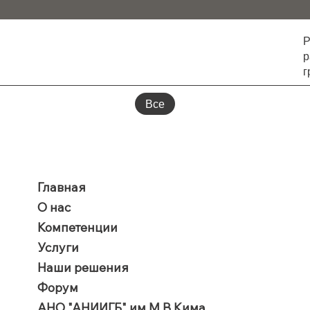
Р
р
г
Все
Главная
О нас
Компетенции
Услуги
Наши решения
Форум
АНО "АНИИГБ" им.М.В.Кима