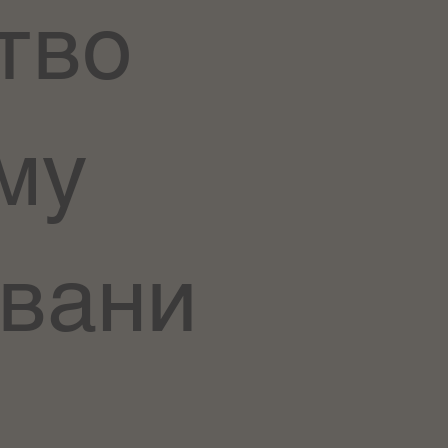
тво
му
вани