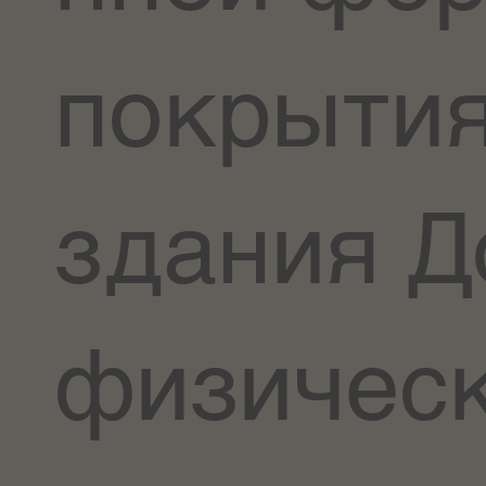
покрыти
здания Д
физичес