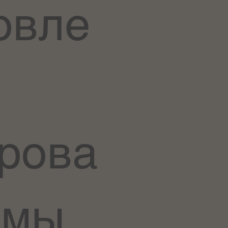
овле
рова
рмы