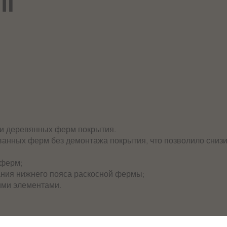
"
и деревянных ферм покрытия.
анных ферм без демонтажа покрытия, что позволило снизи
 ферм;
ания нижнего пояса раскосной фермы;
ими элементами.