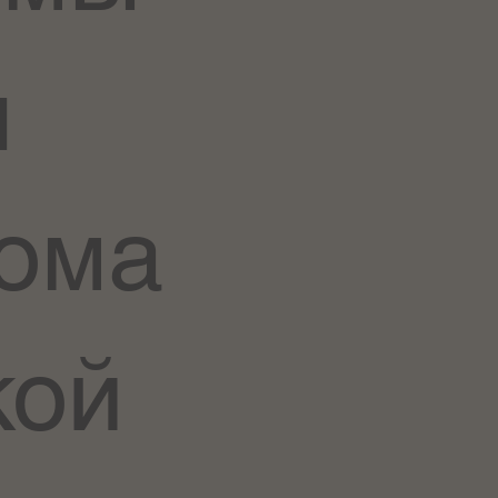
я
ома
кой