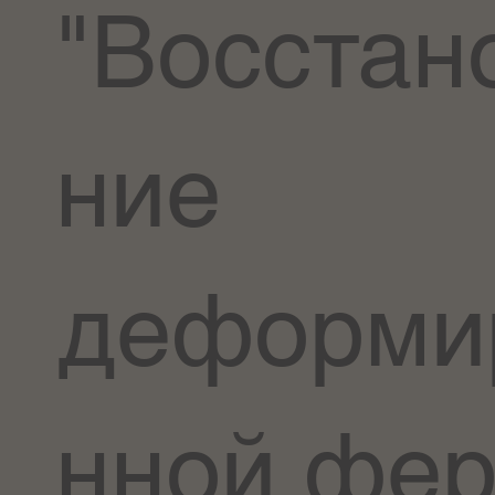
"Восстан
ние
деформи
нной фе