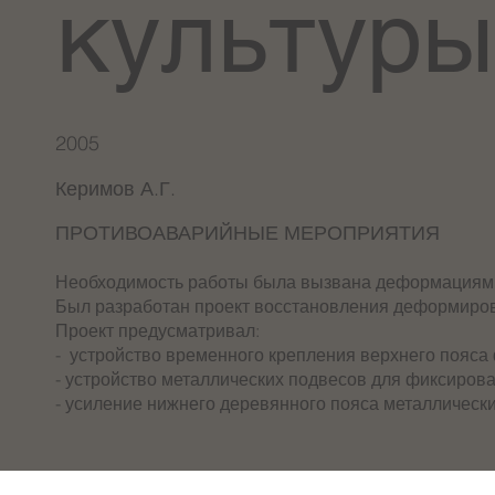
культуры
2005
Керимов А.Г.
ПРОТИВОАВАРИЙНЫЕ МЕРОПРИЯТИЯ
Необходимость работы была вызвана деформациям
Был разработан проект восстановления деформиров
Проект предусматривал:
- устройство временного крепления верхнего пояса
- устройство металлических подвесов для фиксиров
- усиление нижнего деревянного пояса металлическ