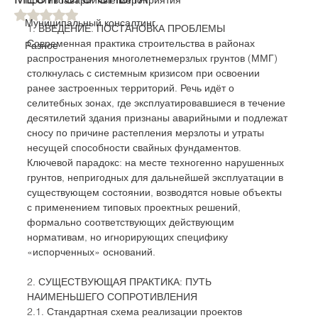
Оценка: не число из 5 звезд.
Муниципальный консалтинг
1. ВВЕДЕНИЕ. ПОСТАНОВКА ПРОБЛЕМЫ
Современная практика строительства в районах 
Разное
распространения многолетнемерзлых грунтов (ММГ) 
столкнулась с системным кризисом при освоении 
ранее застроенных территорий. Речь идёт о 
селитебных зонах, где эксплуатировавшиеся в течение 
десятилетий здания признаны аварийными и подлежат 
сносу по причине растепления мерзлоты и утраты 
несущей способности свайных фундаментов.
Ключевой парадокс: на месте техногенно нарушенных 
грунтов, непригодных для дальнейшей эксплуатации в 
существующем состоянии, возводятся новые объекты 
с применением типовых проектных решений, 
формально соответствующих действующим 
нормативам, но игнорирующих специфику 
«испорченных» оснований.
2. СУЩЕСТВУЮЩАЯ ПРАКТИКА: ПУТЬ 
НАИМЕНЬШЕГО СОПРОТИВЛЕНИЯ
2.1. Стандартная схема реализации проектов