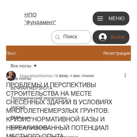
НПО
МЕНЮ
"Фундамент"
Войти
Регистрация
Пост
Все посты
Aligyushad Kerimov
18 февр.
4 мин. чтения
Все посты
ПРОБЛЕМЫ И ПЕРСПЕКТИВЫ
ВЕЧНАЯ МЕРЗЛОТА
СТРОИТЕЛЬСТВА НА МЕСТЕ
Геотехнический мониторинг
СНЕСЁННЫХ ЗДАНИЙ В УСЛОВИЯХ
НИОКР
МНОГОЛЕТНЕМЕРЗЛЫХ ГРУНТОВ:
СМИ о нас
КРИЗИС НОРМАТИВНОЙ БАЗЫ И
НЕРЕАЛИЗОВАННЫЙ ПОТЕНЦИАЛ
Берегите мерзлоту
МЕСТНОГО ОПЫТА
Противоаварийные мероприятия