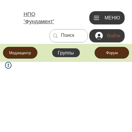
НПО
МЕНЮ
"Фундамент"
Войти
Группы
Медиацентр
Форум