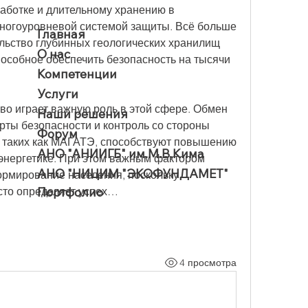
аботке и длительному хранению в 
ногоуровневой системой защиты. Всё больше 
Главная
льство глубинных геологических хранилищ 
О нас
особное обеспечить безопасность на тысячи 
Компетенции
Услуги
о играет важную роль в этой сфере. Обмен 
Наши решения
ты безопасности и контроль со стороны 
Форум
 таких как МАГАТЭ, способствуют повышению 
АНО "АНИИГБ" им.М.В.Кима
энергетике. При этом важным фактором 
АНО "НИЦИМ "ЭКОФУНДАМЕТ"
ормирование населения, поскольку 
Портфолио
сто определяет успех…
4 просмотра