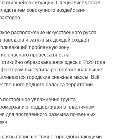
сложившейся ситуации. Специалист указал, 
следствием совокупного воздействия 
факторов.
зкое расположение искусственного русла 
д паводков и затяжных дождей создаёт 
апливающий проблемную зону. 
ие опасного процесса внесла 
стихийно образовавшаяся здесь с 2020 года. 
 фактором выступила расположенная выше 
капливаются городские снежные массы. Всё 
ественного водного баланса территории.
о постоянное увлажнение грунта 
промерзанию, поддерживая в пластичном 
вия для постепенного размыва почвенных 
дки.
 связь происшествия с горнодобывающими 