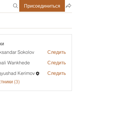
Присоединиться
ки
ksandar Sokolov
Следить
ali Wankhede
Следить
gyushad Kerimov
Следить
тники (3)