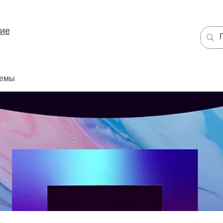
ние
темы