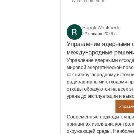
Write a comment...
Rupali Wankhede
22 января 2026 г.
Управление ядерными о
международные решен
Управление ядерными отходам
мировой энергетической повес
как низкоуглеродному источни
радиоактивными отходами при
отходы образуются на всех эт
урана до эксплуатации и выв
Управл
Современные подходы к упра
принципах изоляции, контроля
окружающей среды. Наиболее