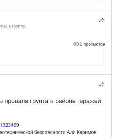
л(а) в группу.
2 просмотра
ы провала грунта в районе гаражей
231323469
еотехнической безопасности Али Керимов 