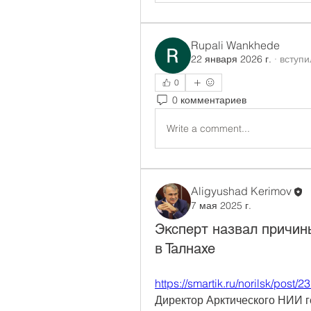
Rupali Wankhede
22 января 2026 г.
·
вступи
0
0 комментариев
Write a comment...
Aligyushad Kerimov
7 мая 2025 г.
Эксперт назвал причин
в Талнахе
https://smartik.ru/norilsk/post/
Директор Арктического НИИ г