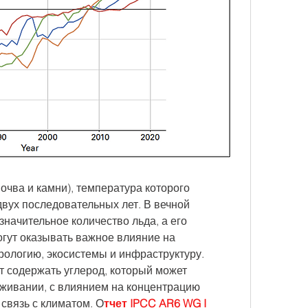
почва и камни), температура которого 
двух последовательных лет. В вечной 
начительное количество льда, а его 
гут оказывать важное влияние на 
ологию, экосистемы и инфраструктуру. 
 содержать углерод, который может 
ивании, с влиянием на концентрацию 
связь с климатом. О
тчет IPCC AR6 WG I 