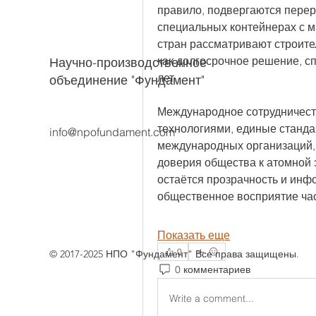
правило, подвергаются перер
специальных контейнерах с м
стран рассматривают строите
как долгосрочное решение, сп
Научно-производственное
лет.
объединение "Фундамент"
Международное сотрудничеств
технологиями, единые стандар
info@npofundament.com
международных организаций,
доверия общества к атомной 
остаётся прозрачность и инф
общественное восприятие ча
Показать еще
0
© 2017-2025 НПО "Фундамент" Все права защищены.
0 комментариев
Write a comment...