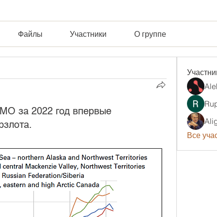
Файлы
Участники
О группе
Участни
Ale
Rup
МО за 2022 год впервые
Ali
рзлота.
Все учас