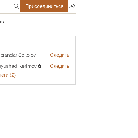
Присоединиться
ия
ksandar Sokolov
Следить
gyushad Kerimov
Следить
еги (2)