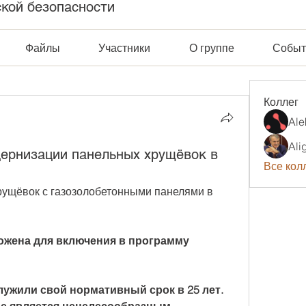
ской безопасности
Файлы
Участники
О группе
Событ
Коллег
Ale
Ali
ернизации панельных хрущёвок в
Все колл
ущёвок с газозолобетонными панелями в 
жена для включения в программу 
жили свой нормативный срок в 25 лет. 