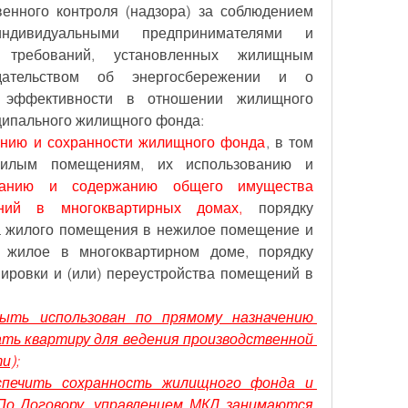
венного контроля (надзора) за соблюдением 
ндивидуальными предпринимателями и 
 требований, установленных жилищным 
одательством об энергосбережении и о 
 эффективности в отношении жилищного 
ципального жилищного фонда:
анию и сохранности жилищного фонда
, в том 
илым помещениям, их использованию и 
ванию и содержанию общего имущества 
ний в многоквартирных домах,
 порядку 
 жилого помещения в нежилое помещение и 
жилое в многоквартирном доме, порядку 
ровки и (или) переустройства помещений в 
ть использован по прямому назначению 
ать квартиру для ведения производственной 
и);
печить сохранность жилищного фонда и 
о Договору, управлением МКД занимаются 