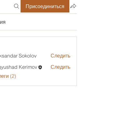
Присоединиться
ия
ksandar Sokolov
Следить
gyushad Kerimov
Следить
еги (2)