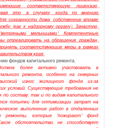
имеющие соответствующую лицензию, 
вая это, в случаях, когда по мнению 
для сохранности дома, собственник вправе 
бу (как к надзорному органу). Зачастую, 
"ветряными мельницами". Компетентные 
ы отреагировать на обращение граждан, 
 принять соответствующие меры в рамках 
равительством края.
нию фондов капитального ремонта;
олжна более активно участвовать в 
ального ремонта, особенно на северных 
высокий износ жилищного фонда из-за 
их условий. Существующие требования не 
по составу, так и по видам капитального 
тся попытки для оптимизации затрат на 
ческое выполнение работ в отдаленных 
ие ремонты, которые "пожирают" фонд 
Такое обстоятельство не способствует 