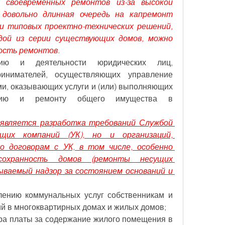
 своевременных ремонтов из-за высокой 
 довольно длинная очередь на капремонт 
и типовых проектно-технических решений, 
дой из серии существующих домов, можно 
ость ремонтов.
ию и деятельности юридических лиц, 
инимателей, осуществляющих управление 
, оказывающих услуги и (или) выполняющих 
нию и ремонту общего имущества в 
является разработка требований Службой 
их компаний (УК), но и организаций, 
 договорам с УК, в том числе, особенно 
охранность домов (ремонты несущих 
ываемый надзор за состоянием оснований и 
лению коммунальных услуг собственникам и 
й в многоквартирных домах и жилых домов;
а платы за содержание жилого помещения в 