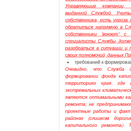
Управляющие компании, 
выданной Службой. Учиты
собственника, есть угроза 
обратиться напрямую в Служ
собственники "воюют" с 
специалисты Службы должн
разобраться в ситуации и
своих полномочий, данных П
требований к формирова
Очевидно, что Служба д
формировании фонда капит
территориях края, где 
экстремальных климатическ
являются оптимальными как 
ремонта; не предпринимаю
проектные работы и факти
районах (слишком дорог
капитального ремонта). 