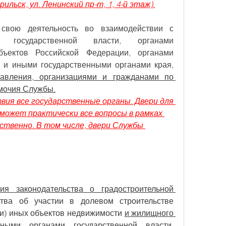
ильск, ул. Ленинский пр-т, 1, 4-й этаж).
 свою деятельность во взаимодействии с 
 государственной власти, органами 
бъектов Российской Федерации, органами 
государственной власти края и иными государственными органами края, 
авления, организациями и гражданами по 
мочия Службы.
вия все государственные органы. Двери для 
ожет практически все вопросы в рамках 
ственно. В том числе, двери Службы 
я законодательства о градостроительной 
ства об участии в долевом строительстве 
и) иных объектов недвижимости 
и жилищного 
ными органами государственной власти, 