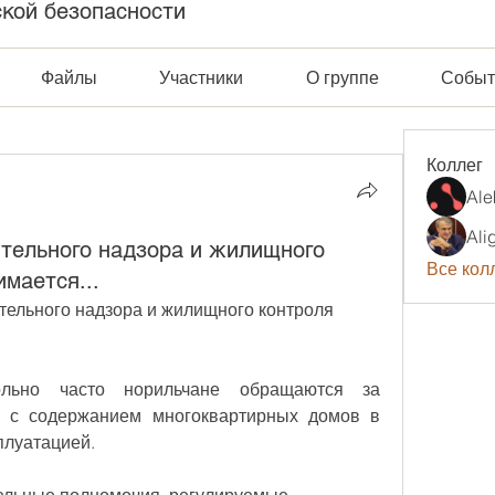
ской безопасности
Файлы
Участники
О группе
Событ
Коллег
Ale
Ali
ительного надзора и жилищного
Все колл
имается...
тельного надзора и жилищного контроля 
льно часто норильчане обращаются за 
и с содержанием многоквартирных домов в 
плуатацией.