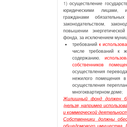
1) осуществление государст
юридическими лицами, и
гражданами обязательных
законодательством, закон
повышении энергетической
фонда, за исключением муни
требований 
к использов
числе требований к ж
содержанию, 
использо
собственников помеще
осуществления перевода
нежилого помещения в 
осуществления переплани
многоквартирном доме;
Жилищный фонд должен бы
(нельзя, например использов
и коммерческой деятельност
Собственники должны обес
общедомового имущества. П