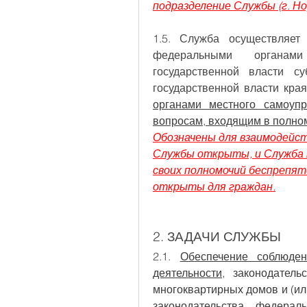
подразделение Службы (г. Нор
1.5. Служба осуществляет
федеральными органами
государственной власти су
органами местного самоупр
вопросам, входящим в полно
Обозначены для взаимодейст
Службы открыты, и Служба м
своих полномочий беспрепят
открыты для граждан.
2. ЗАДАЧИ СЛУЖБЫ
2.1. 
Обеспечение соблюдени
деятельности
, законодатель
многоквартирных домов и (ил
законодательства
 федераль