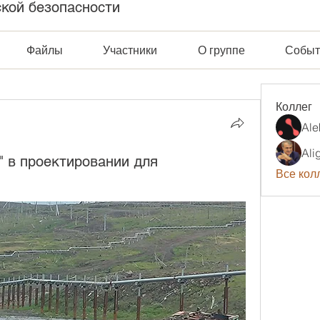
ской безопасности
Файлы
Участники
О группе
Событ
Коллег
Ale
Ali
" в проектировании для
Все колл