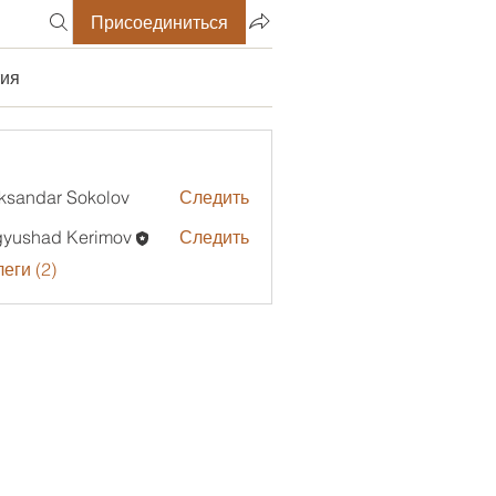
Присоединиться
ия
ksandar Sokolov
Следить
gyushad Kerimov
Следить
еги (2)