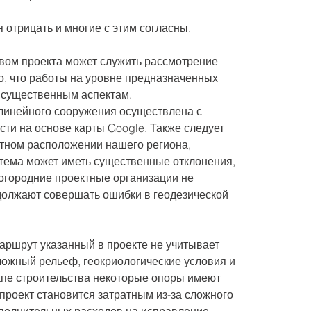
 отрицать и многие с этим согласны.
ом проекта может служить рассмотрение 
о, что работы на уровне предназначенных 
м существенным аспектам. 
 линейного сооружения осуществлена с 
ти на основе карты Google. Также следует 
отном расположении нашего региона, 
тема может иметь существенные отклонения, 
огородние проектные организации не 
должают совершать ошибки в геодезической 
маршрут указанный в проекте не учитывает 
ложный рельеф, геокриологические условия и 
тапе строительства некоторые опоры имеют 
роект становится затратным из-за сложного 