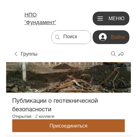
НПО
МЕНЮ
"Фундамент"
Войти
Группы
Публикации о геотехнической
безопасности
Открытая
·
2 коллеги
Присоединиться