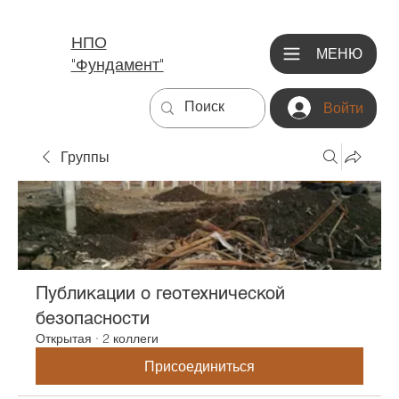
НПО
МЕНЮ
"Фундамент"
Войти
Группы
Публикации о геотехнической
безопасности
Открытая
·
2 коллеги
Присоединиться