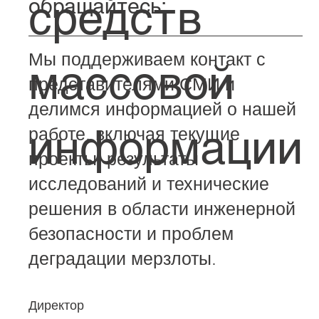
средств
обращайтесь:
Мы поддерживаем контакт с
массовой
представителями СМИ и
делимся информацией о нашей
информации
работе, включая текущие
проекты, результаты
исследований и технические
решения в области инженерной
безопасности и проблем
деградации мерзлоты.
Директор