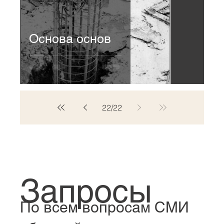
Основа основ
22
/
22
Запросы
По всем вопросам СМИ