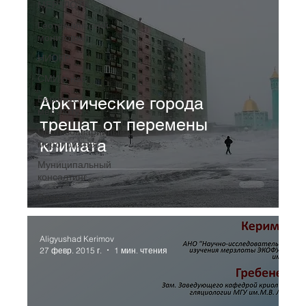
МЕРЗЛОТА
Геотехнический
мониторинг
НИОКР
СМИ о нас
Берегите
Арктические города
мерзлоту
трещат от перемены
Противоаварийные
климата
мероприятия
Муниципальный
консалтинг
Разное
Aligyushad Kerimov
27 февр. 2015 г.
1 мин. чтения