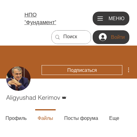
НПО
МЕНЮ
"Фундамент"
Войти
Дру
Подписаться
Админ
Aligyushad Kerimov
Профиль
Файлы
Посты форума
Еще