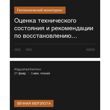
Геотехнический мониторинг
Оценка технического
состояния и рекомендации
по восстановлению
объекта культурного
наследия. Дворец культуры
(г. Норильск, ул. Ленинский
проспект, д. 9)
Aligyushad Kerimov
27 февр.
3 мин. чтения
ВЕЧНАЯ МЕРЗЛОТА