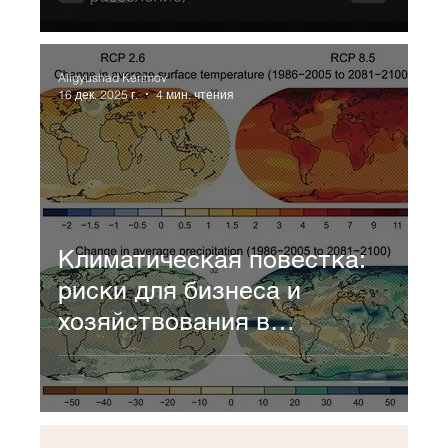
системному
регламентированию (На
примере г. Норильска)
Aligyushad Kerimov
16 дек. 2025 г.
4 мин. чтения
Климатическая повестка:
риски для бизнеса и
хозяйствования в
Арктической зоне