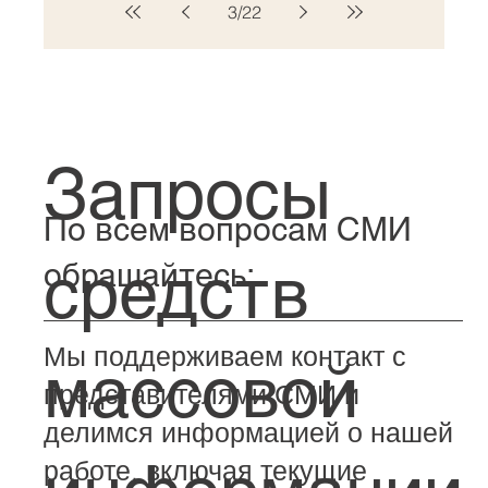
3
/
22
Запросы
По всем вопросам СМИ
средств
обращайтесь:
Мы поддерживаем контакт с
массовой
представителями СМИ и
делимся информацией о нашей
работе, включая текущие