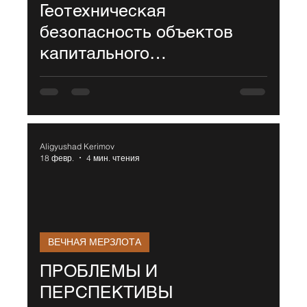
Геотехническая
безопасность объектов
капитального
строительства в условиях
вечной мерзлоты: анализ
системной деградации на
примере многоквартирного
Aligyushad Kerimov
жилого дома по ул.
18 февр.
4 мин. чтения
Ленинский пр., 25 (г.
Норильск)
ВЕЧНАЯ МЕРЗЛОТА
ПРОБЛЕМЫ И
ПЕРСПЕКТИВЫ