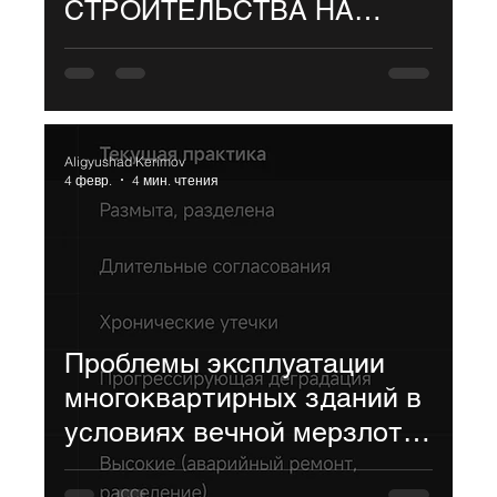
СТРОИТЕЛЬСТВА НА
МЕСТЕ СНЕСЁННЫХ
ЗДАНИЙ В УСЛОВИЯХ
МНОГОЛЕТНЕМЕРЗЛЫХ
ГРУНТОВ: КРИЗИС
Aligyushad Kerimov
НОРМАТИВНОЙ БАЗЫ И
4 февр.
4 мин. чтения
НЕРЕАЛИЗОВАННЫЙ
ПОТЕНЦИАЛ МЕСТНОГО
ОПЫТА
Проблемы эксплуатации
многоквартирных зданий в
условиях вечной мерзлоты:
от мониторинга к